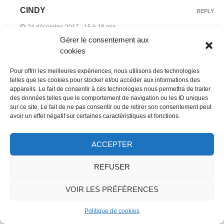
CINDY
REPLY
24 décembre 2017 - 15 h 18 min
Gérer le consentement aux
C’est bien dommage pour Londres ! Et ton fils n’a pas
cookies
froid aux yeux, c’est génial. Merci pour ton
Pour offrir les meilleures expériences, nous utilisons des technologies
commentaire
telles que les cookies pour stocker et/ou accéder aux informations des
appareils. Le fait de consentir à ces technologies nous permettra de traiter
des données telles que le comportement de navigation ou les ID uniques
sur ce site. Le fait de ne pas consentir ou de retirer son consentement peut
LAURIANE MAKEITNOW.FR
REPLY
avoir un effet négatif sur certaines caractéristiques et fonctions.
24 décembre 2017 - 18 h 32 min
ACCEPTER
C’est sur que la langue peut être un frein mais comme tu
le rappelles justement il y a beaucoup de petits moyens
REFUSER
pour détourner ce problème et en vrai même en faisant
VOIR LES PRÉFÉRENCES
des signes et un mauvais anglais on arrive souvent à se
faire comprendre. En pLus la technologie nous aide pas
Politique de cookies
mal avec les applications par exemple… les oreillettes