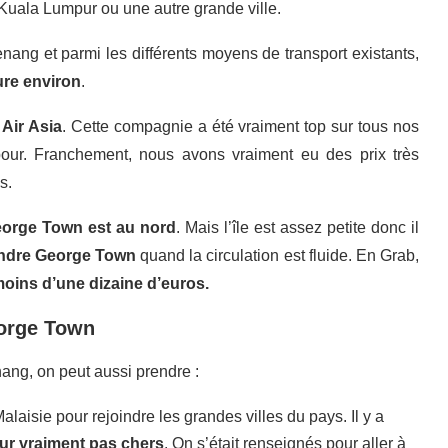
e Kuala Lumpur ou une autre grande ville.
nang et parmi les différents moyens de transport existants,
ure environ
.
e
Air Asia
. Cette compagnie a été vraiment top sur tous nos
pour. Franchement, nous avons vraiment eu des prix très
s.
George Town est au nord
. Mais l’île est assez petite donc il
eindre George Town
quand la circulation est fluide. En Grab,
oins d’une dizaine d’euros.
eorge Town
enang, on peut aussi prendre :
alaisie pour rejoindre les grandes villes du pays. Il y a
our vraiment pas chers
. On s’était renseignés pour aller à