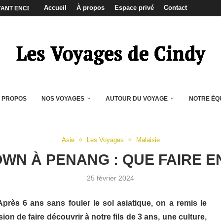
Accueil
À propos
Espace privé
Contact
COUPLE SANS S’ENTRETUER ?
 SA DESTINATION DE VOYAGE ?
 LA SAINT-VALENTIN !
OS PHOTOS DE VACANCES SUR...
OISIR QUAND ON VOYAGE ?
S QUAND ON VOYAGE
AU QUOTIDIEN POUR VOYAGER ?
ND ON NE PARLE PAS ANGLAIS...
 PROPOS
NOS VOYAGES
AUTOUR DU VOYAGE
NOTRE ÉQ
Asie
Les Voyages
Malaisie
WN À PENANG : QUE FAIRE EN
25 février 2024
Après 6 ans sans fouler le sol asiatique, on a remis le
asion de faire découvrir à notre fils de 3 ans, une culture,