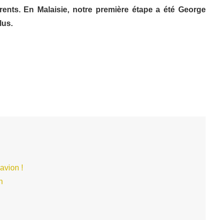
érents. En Malaisie, notre première étape a été George
lus.
avion !
n