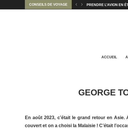
CONSEILS DE VOYAGE
COMMENT VOYAGER EN 
COMMENT BIEN CHOISIR
5 IDÉES WEEK-END POUR
INSOLITE : IMPRIMEZ V
QUEL HÉBERGEMENT CH
7 APPLICATIONS UTILE
COMMENT ÉCONOMISER 
COMMENT VOYAGER QUA
ACCUEIL
A
GEORGE TO
En août 2023, c’était le grand retour en Asie. 
couvert et on a choisi la Malaisie ! C’était l’occ