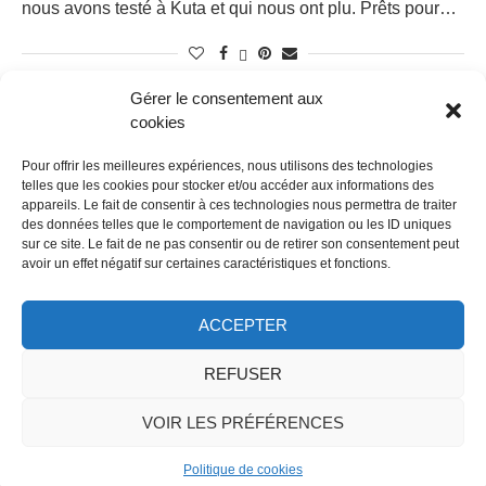
nous avons testé à Kuta et qui nous ont plu. Prêts pour…
Gérer le consentement aux
cookies
1
2
Pour offrir les meilleures expériences, nous utilisons des technologies
telles que les cookies pour stocker et/ou accéder aux informations des
appareils. Le fait de consentir à ces technologies nous permettra de traiter
des données telles que le comportement de navigation ou les ID uniques
sur ce site. Le fait de ne pas consentir ou de retirer son consentement peut
avoir un effet négatif sur certaines caractéristiques et fonctions.
ACCEPTER
Accueil
À propos
Contact
Mentions légales
REFUSER
Politique de cookies (UE)
© 2016-2021 Les Voyages de Cindy
VOIR LES PRÉFÉRENCES
RETOUR EN HAUT
Politique de cookies