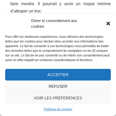
faire mordre. Il pourrait y avoir un risque minime
d’attraper un truc.
Gérer le consentement aux
cookies
CARINE - CHRONIQUE ITINÉRANTE
REPLY
Pour offrir les meilleures expériences, nous utilisons des technologies
18 novembre 2017 - 22 h 33 min
telles que les cookies pour stocker et/ou accéder aux informations des
appareils. Le fait de consentir à ces technologies nous permettra de traiter
Mon avis est partagé, d’un côté tes photos font du bien au
des données telles que le comportement de navigation ou les ID uniques
sur ce site. Le fait de ne pas consentir ou de retirer son consentement peut
moral, ce soleil et ce maillot de bain mais d’un autre côté
avoir un effet négatif sur certaines caractéristiques et fonctions.
je suis troooop jalouse : moi aussi je veux aller en
vacances et je veux avoir chaud !! Ahah, merci pour ce
ACCEPTER
partage !
REFUSER
CINDY
VOIR LES PRÉFÉRENCES
REPLY
19 novembre 2017 - 10 h 40 min
Politique de cookies