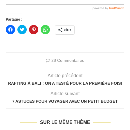
Partager :
Cliquez
Click
Cliquez
Cliquez
Plus
pour
to
pour
pour
partager
share
partager
partager
sur
on
sur
sur
Facebook(ouvre
Twitter(ouvre
Pinterest(ouvre
WhatsApp(ouvre
dans
dans
dans
dans
une
une
une
une
nouvelle
nouvelle
nouvelle
nouvelle
fenêtre)
fenêtre)
fenêtre)
fenêtre)
28 Commentaires
Article précédent
RAFTING À BALI : ON A TESTÉ POUR LA PREMIÈRE FOIS!
Article suivant
7 ASTUCES POUR VOYAGER AVEC UN PETIT BUDGET
SUR LE MÊME THÈME