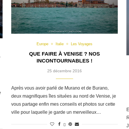
Europe
Italie
Les Voyages
QUE FAIRE À VENISE ? NOS
T
INCONTOURNABLES !
25 décembre 2016
Après vous avoir parlé de Murano et de Burano,
e
deux magnifiques îles situées au nord de Venise, je
,
vous partage enfin mes conseils et photos sur cette
E
ville pour laquelle je garde un merveilleux…
R
J