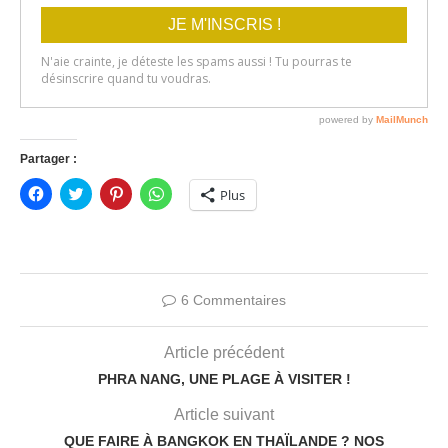
Partager :
Cliquez
Click
Cliquez
Cliquez
Plus
pour
to
pour
pour
partager
share
partager
partager
sur
on
sur
sur
Facebook(ouvre
Twitter(ouvre
Pinterest(ouvre
WhatsApp(ouvre
dans
dans
dans
dans
une
une
une
une
nouvelle
nouvelle
nouvelle
nouvelle
fenêtre)
fenêtre)
fenêtre)
fenêtre)
6 Commentaires
Article précédent
PHRA NANG, UNE PLAGE À VISITER !
Article suivant
QUE FAIRE À BANGKOK EN THAÏLANDE ? NOS