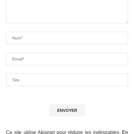
Pr
mo
de
to
le
no
art
pa
e-
ma
Ce site utilise Akismet pour réduire les indésirables.
En