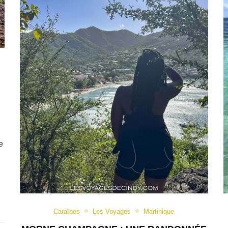
e
Caraïbes
Les Voyages
Martinique