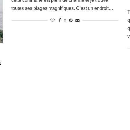
cette commune est plein de charme et je trouve
toutes ses plages magnifiques. C’est un endroit…
T
q
q
v
4