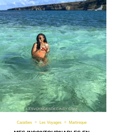
Caraïbes
Les Voyages
Martinique