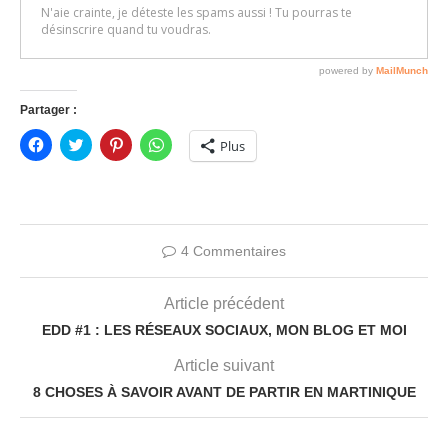
Partager :
Cliquez
Click
Cliquez
Cliquez
Plus
pour
to
pour
pour
partager
share
partager
partager
sur
on
sur
sur
Facebook(ouvre
Twitter(ouvre
Pinterest(ouvre
WhatsApp(ouvre
dans
dans
dans
dans
une
une
une
une
nouvelle
nouvelle
nouvelle
nouvelle
fenêtre)
fenêtre)
fenêtre)
fenêtre)
4 Commentaires
Article précédent
EDD #1 : LES RÉSEAUX SOCIAUX, MON BLOG ET MOI
Article suivant
8 CHOSES À SAVOIR AVANT DE PARTIR EN MARTINIQUE