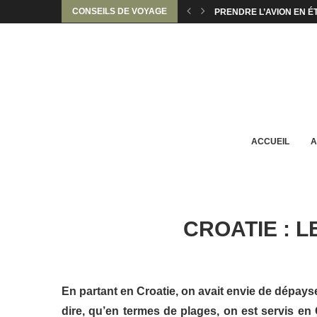
CONSEILS DE VOYAGE
COMMENT VOYAGER EN 
COMMENT BIEN CHOISIR
5 IDÉES WEEK-END POUR
INSOLITE : IMPRIMEZ V
QUEL HÉBERGEMENT CH
7 APPLICATIONS UTILE
COMMENT ÉCONOMISER 
COMMENT VOYAGER QUA
ACCUEIL
A
CROATIE : 
En partant en Croatie, on avait envie de dépays
dire, qu’en termes de plages, on est servis en 