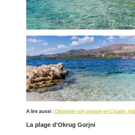
A lire aussi
:
Organiser son voyage en Croatie, not
La plage d’Okrug Gorjni