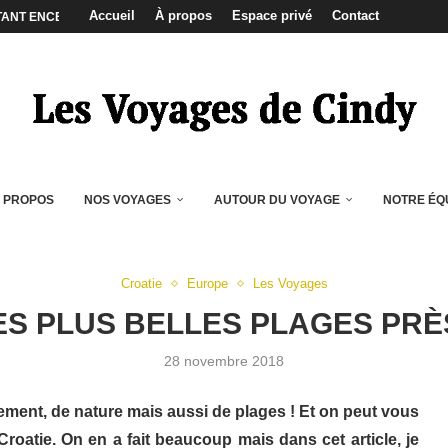
Accueil
À propos
Espace privé
Contact
COUPLE SANS S’ENTRETUER ?
 SA DESTINATION DE VOYAGE ?
 LA SAINT-VALENTIN !
OS PHOTOS DE VACANCES SUR...
OISIR QUAND ON VOYAGE ?
S QUAND ON VOYAGE
AU QUOTIDIEN POUR VOYAGER ?
ND ON NE PARLE PAS ANGLAIS...
 PROPOS
NOS VOYAGES
AUTOUR DU VOYAGE
NOTRE ÉQ
Croatie
Europe
Les Voyages
LES PLUS BELLES PLAGES PRÈ
28 novembre 2018
ement, de nature mais aussi de plages ! Et on peut vous
Croatie. On en a fait beaucoup mais dans cet article, je