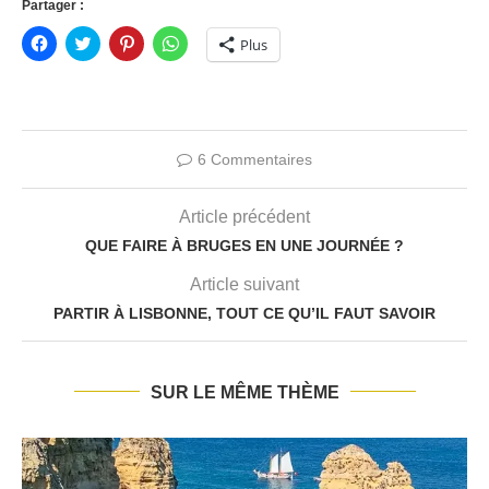
Partager :
Cliquez
Click
Cliquez
Cliquez
Plus
pour
to
pour
pour
partager
share
partager
partager
sur
on
sur
sur
Facebook(ouvre
Twitter(ouvre
Pinterest(ouvre
WhatsApp(ouvre
dans
dans
dans
dans
une
une
une
une
nouvelle
nouvelle
nouvelle
nouvelle
fenêtre)
fenêtre)
fenêtre)
fenêtre)
6 Commentaires
Article précédent
QUE FAIRE À BRUGES EN UNE JOURNÉE ?
Article suivant
PARTIR À LISBONNE, TOUT CE QU’IL FAUT SAVOIR
SUR LE MÊME THÈME