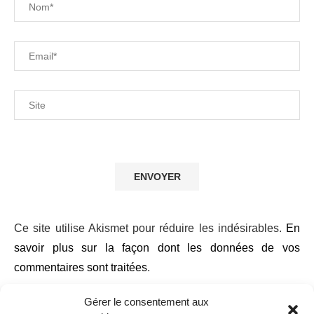
Pr
mo
de
to
le
no
art
pa
e-
ma
Ce site utilise Akismet pour réduire les indésirables.
En
savoir plus sur la façon dont les données de vos
commentaires sont traitées
.
Gérer le consentement aux