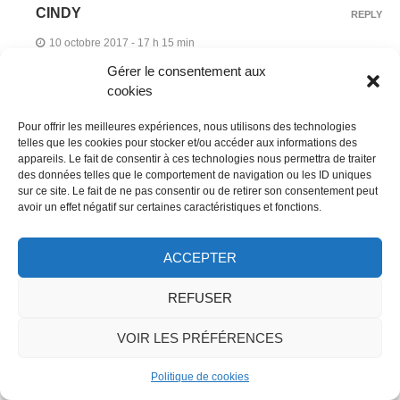
CINDY
REPLY
10 octobre 2017 - 17 h 15 min
Gérer le consentement aux
Les to-do lists à rallonge, je connais aussi ! Oui allez-y,
cookies
vous allez adorer.
Pour offrir les meilleures expériences, nous utilisons des technologies
telles que les cookies pour stocker et/ou accéder aux informations des
appareils. Le fait de consentir à ces technologies nous permettra de traiter
CAROLINE
REPLY
des données telles que le comportement de navigation ou les ID uniques
sur ce site. Le fait de ne pas consentir ou de retirer son consentement peut
9 octobre 2017 - 18 h 10 min
avoir un effet négatif sur certaines caractéristiques et fonctions.
Incroyable ! Je ne suis jamais allée en Thailande, j’avais
ACCEPTER
l’impression d’y être. C’est sublime !
REFUSER
CINDY
REPLY
VOIR LES PRÉFÉRENCES
10 octobre 2017 - 17 h 16 min
Politique de cookies
Merci ! Oui c’est magnifique.