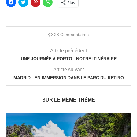
Cliquez
Click
Cliquez
Cliquez
Plus
pour
to
pour
pour
partager
share
partager
partager
sur
on
sur
sur
Facebook(ouvre
Twitter(ouvre
Pinterest(ouvre
WhatsApp(ouvre
dans
dans
dans
dans
une
une
une
une
nouvelle
nouvelle
nouvelle
nouvelle
fenêtre)
fenêtre)
fenêtre)
fenêtre)
28 Commentaires
Article précédent
UNE JOURNÉE À PORTO : NOTRE ITINÉRAIRE
Article suivant
MADRID : EN IMMERSION DANS LE PARC DU RETIRO
SUR LE MÊME THÈME