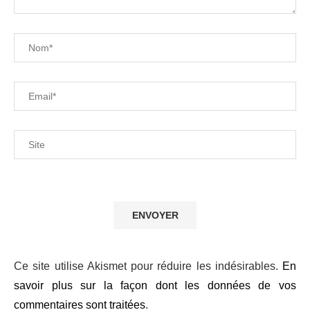
Pr
mo
de
to
le
no
art
pa
e-
ma
Ce site utilise Akismet pour réduire les indésirables.
En
savoir plus sur la façon dont les données de vos
commentaires sont traitées
.