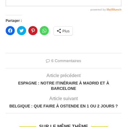
Partager :
Cliquez
Click
Cliquez
Cliquez
Plus
pour
to
pour
pour
partager
share
partager
partager
sur
on
sur
sur
Facebook(ouvre
Twitter(ouvre
Pinterest(ouvre
WhatsApp(ouvre
dans
dans
dans
dans
une
une
une
une
nouvelle
nouvelle
nouvelle
nouvelle
fenêtre)
fenêtre)
fenêtre)
fenêtre)
6 Commentaires
Article précédent
ESPAGNE : NOTRE ITINÉRAIRE À MADRID ET À
BARCELONE
Article suivant
BELGIQUE : QUE FAIRE À OSTENDE EN 1 OU 2 JOURS ?
SUR LE MÊME THÈME